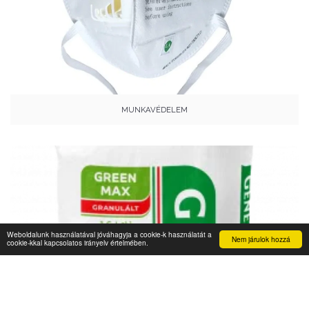
MUNKAVÉDELEM
Weboldalunk használatával jóváhagyja a cookie-k használatát a
Nem járulok hozzá
cookie-kkal kapcsolatos irányelv értelmében.